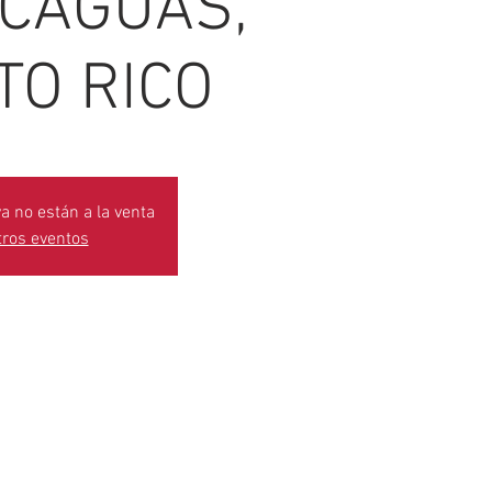
 CAGUAS,
TO RICO
a no están a la venta
tros eventos