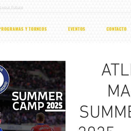
ut your Future
PROGRAMAS Y TORNEOS
EVENTOS
CONTACTO
ATL
MA
SUMM