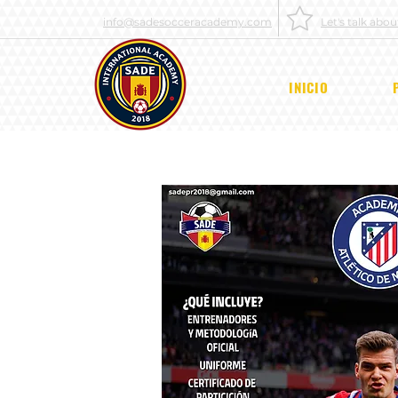
info@sadesocceracademy.com
Let's talk abo
INICIO