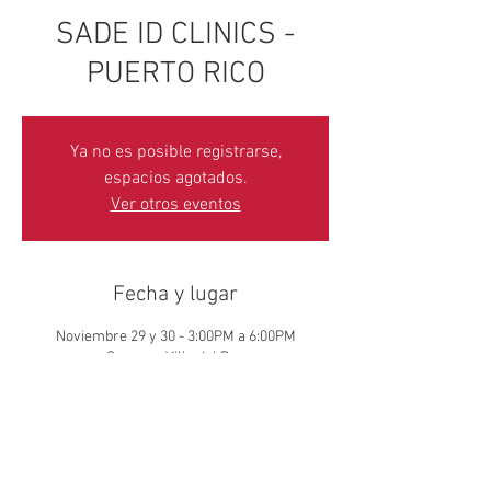
SADE ID CLINICS -
PUERTO RICO
Ya no es posible registrarse,
espacios agotados.
Ver otros eventos
Fecha y lugar
Noviembre 29 y 30 - 3:00PM a 6:00PM
Caguas - Villa del Rey
Solo el jugador participante necesita registrarse.
Familiares y los invitados pueden asistir sin boleto.