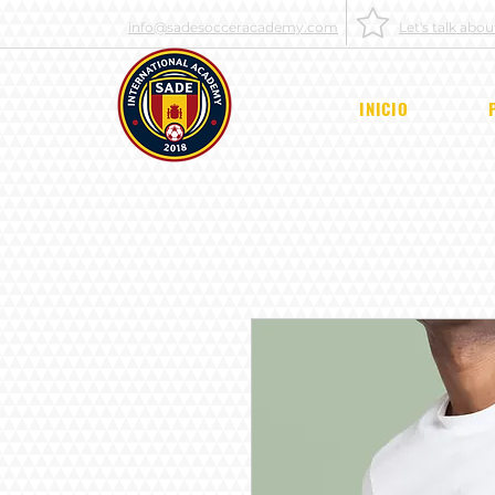
info@sadesocceracademy.com
Let's talk abo
INICIO