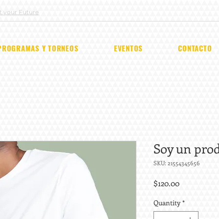
ut your Future
PROGRAMAS Y TORNEOS
EVENTOS
CONTACTO
Soy un pro
SKU: 21554345656
Price
$120.00
Quantity
*